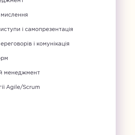
еджмент
 мислення
виступи і самопрезентація
ереговорів і комунікація
орм
й менеджмент
ії Agile/Scrum