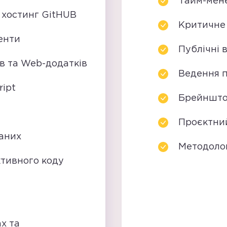
Тайм-мен
 хостинг GitHUB
Критичне
енти
Публічні 
в та Web-додатків
Ведення п
ipt
Брейншт
Проєктни
даних
Методолог
ктивного коду
х та