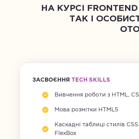
НА КУРСІ FRONTEND
ТАК І ОСОБИС
ОТО
ЗАСВОЄННЯ
TECH SKILLS
Вивчення роботи з HTML, C
Мова розмітки HTML5
Каскадні таблиці стилів CSS
FlexBox