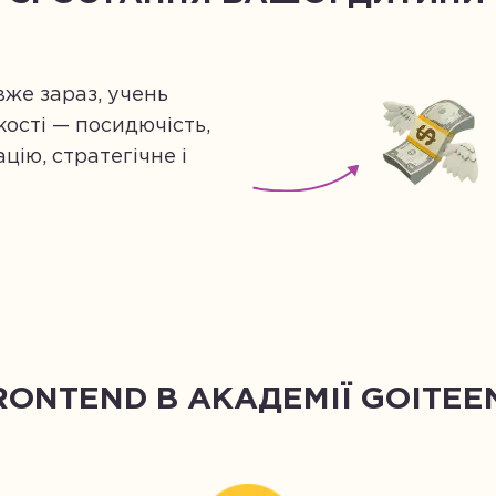
же зараз, учень
кості — посидючість,
цію, стратегічне і
NTEND В АКАДЕМІЇ GOITEENS